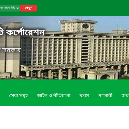
দেখুন
টি কর্পোরেশন
েশ সরকার
সেবা সমূহ
আইন ও নীতিমালা
ফরম
গ্যালারী
জরু