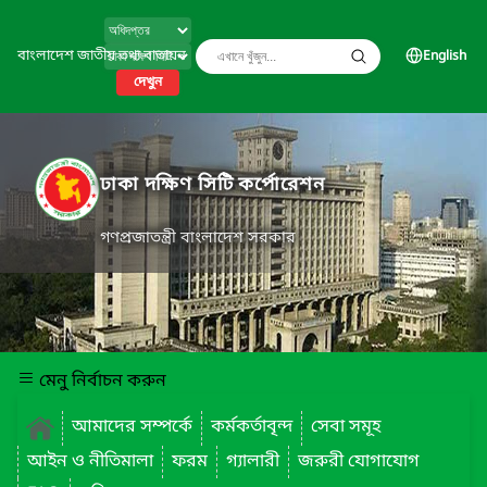
বাংলাদেশ জাতীয় তথ্য বাতায়ন
English
দেখুন
ঢাকা দক্ষিণ সিটি কর্পোরেশন
গণপ্রজাতন্ত্রী বাংলাদেশ সরকার
মেনু নির্বাচন করুন
আমাদের সম্পর্কে
কর্মকর্তাবৃন্দ
সেবা সমূহ
আইন ও নীতিমালা
ফরম
গ্যালারী
জরুরী যোগাযোগ