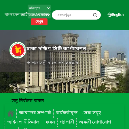
বাংলাদেশ জাতীয় তথ্য বাতায়ন
English
দেখুন
ঢাকা দক্ষিণ সিটি কর্পোরেশন
গণপ্রজাতন্ত্রী বাংলাদেশ সরকার
মেনু নির্বাচন করুন
আমাদের সম্পর্কে
কর্মকর্তাবৃন্দ
সেবা সমূহ
আইন ও নীতিমালা
ফরম
গ্যালারী
জরুরী যোগাযোগ