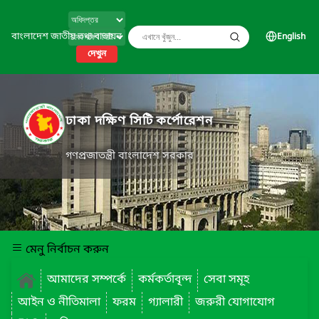
বাংলাদেশ জাতীয় তথ্য বাতায়ন
English
দেখুন
ঢাকা দক্ষিণ সিটি কর্পোরেশন
গণপ্রজাতন্ত্রী বাংলাদেশ সরকার
মেনু নির্বাচন করুন
আমাদের সম্পর্কে
কর্মকর্তাবৃন্দ
সেবা সমূহ
আইন ও নীতিমালা
ফরম
গ্যালারী
জরুরী যোগাযোগ