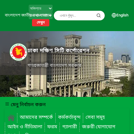
বাংলাদেশ জাতীয় তথ্য বাতায়ন
English
দেখুন
ঢাকা দক্ষিণ সিটি কর্পোরেশন
গণপ্রজাতন্ত্রী বাংলাদেশ সরকার
মেনু নির্বাচন করুন
আমাদের সম্পর্কে
কর্মকর্তাবৃন্দ
সেবা সমূহ
আইন ও নীতিমালা
ফরম
গ্যালারী
জরুরী যোগাযোগ