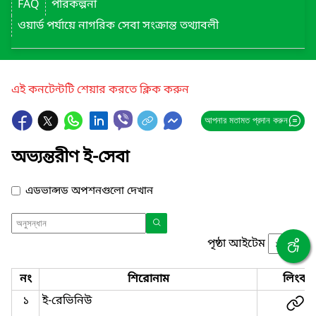
FAQ
পরিকল্পনা
ওয়ার্ড পর্যায়ে নাগরিক সেবা সংক্রান্ত তথ্যাবলী
এই কনটেন্টটি শেয়ার করতে ক্লিক করুন
আপনার মতামত প্রদান করুন
অভ্যন্তরীণ ই-সেবা
এডভান্সড অপশনগুলো দেখান
পৃষ্ঠা আইটেম
নং
শিরোনাম
লিংক
১
ই-রেভিনিউ